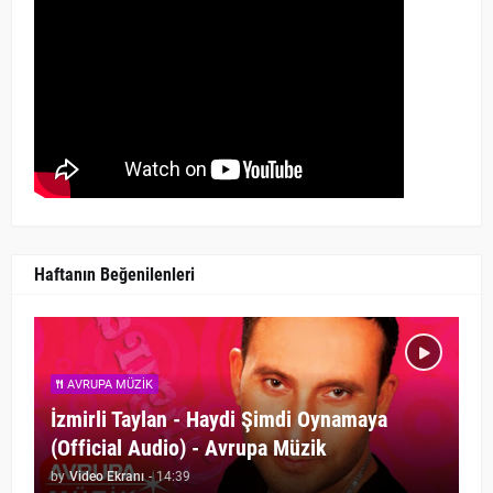
Haftanın Beğenilenleri
AVRUPA MÜZIK
İzmirli Taylan - Haydi Şimdi Oynamaya
(Official Audio) - Avrupa Müzik
by
Video Ekranı
-
14:39