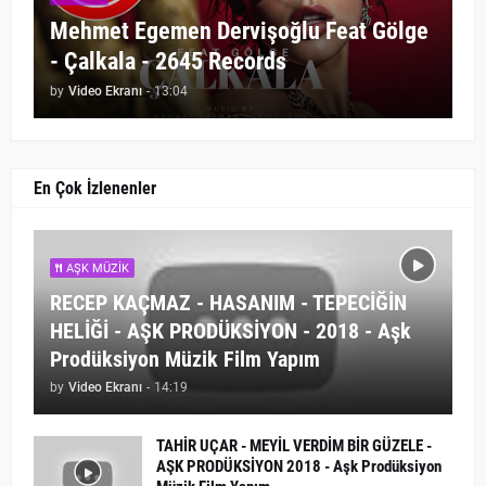
Mehmet Egemen Dervişoğlu Feat Gölge
- Çalkala - 2645 Records
by
Video Ekranı
-
13:04
En Çok İzlenenler
AŞK MÜZIK
RECEP KAÇMAZ - HASANIM - TEPECİĞİN
HELİĞİ - AŞK PRODÜKSİYON - 2018 - Aşk
Prodüksiyon Müzik Film Yapım
by
Video Ekranı
-
14:19
TAHİR UÇAR - MEYİL VERDİM BİR GÜZELE -
AŞK PRODÜKSİYON 2018 - Aşk Prodüksiyon