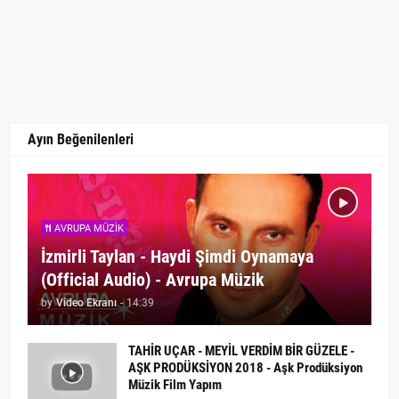
Ayın Beğenilenleri
AVRUPA MÜZIK
İzmirli Taylan - Haydi Şimdi Oynamaya
(Official Audio) - Avrupa Müzik
by
Video Ekranı
-
14:39
TAHİR UÇAR - MEYİL VERDİM BİR GÜZELE -
AŞK PRODÜKSİYON 2018 - Aşk Prodüksiyon
Müzik Film Yapım