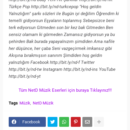
Türkçe Pop http://bit.ly/nd-turkcepop "Hoş geldin
Yalnızlığım" şarkı sözleri ile Bugün iyi değilim Öğrendim ki
temelli gidiyorsun Eşyaların toplanmış Sebepsizce beni
terk ediyorsun Gitmeden son bir kez bak Gitmeden Ben
sensiz olamam ki görmeden Zamansız gidiyorsun ya bu
şehirden Bak burada yapayalnızım şimdiden Ama nafile
her düşünce, her çaba Seni vazgeçirmek imkansız gibi
Akışına bırakmışsın sanırım Şimdiden hoş geldin
yalnızlığım Facebook http://bit.ly/nd-f Twitter
http://bit.ly/nd-tw Instagram http://bit.ly/nd-ins YouTube
http://bit.ly/nd-yt
Tüm NetD Müzik Eserleri için buraya Tıklayınız!!!
Tags
Müzik
NetD Müzik
Facebook