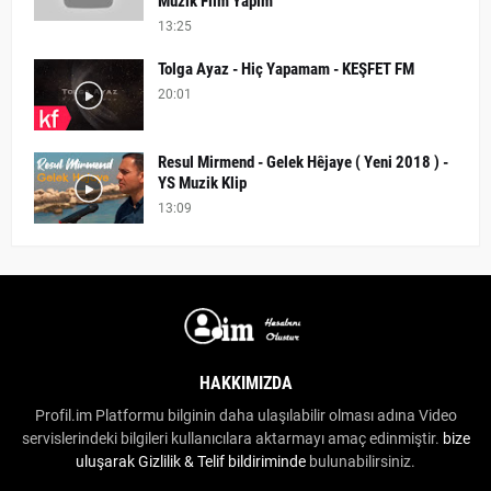
Müzik Film Yapım
13:25
Tolga Ayaz - Hiç Yapamam - KEŞFET FM
20:01
Resul Mirmend - Gelek Hêjaye ( Yeni 2018 ) -
YS Muzik Klip
13:09
HAKKIMIZDA
Profil.im Platformu bilginin daha ulaşılabilir olması adına Video
servislerindeki bilgileri kullanıcılara aktarmayı amaç edinmiştir.
bize
uluşarak
Gizlilik & Telif bildiriminde
bulunabilirsiniz.