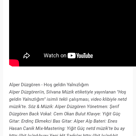
Alper Düzgören - Hoş geldin Yalnızlığım
Alper Düzgören'in, Silvana Müzik etiketiyle yayınlanan "Hoş
geldin Yalnızlığım" isimli tekli çalışması, video klibiyle netd
müzik'te. Söz & Müzik: Alper Düzgören Yönetmen: Şerif
Düzgören Back Vokal: Cem Okan Bulut Klavye: Yiğit Güç
Gitar: Erdinç Ekmekci Bas Gitar: Alper Alp Bateri: Enes
Hasan Canik Mix-Mastering: Yiğit Güç netd müzik'te bu ay
http://bit.ly/nd-buay Yeni Hit Şarkılar http://bit.ly/nd-hit