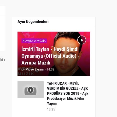
Ayın Beğenilenleri
AVRUPA MÜZIK
İzmirli Taylan - Haydi Şimdi
Oynamaya (Official Audio) -
ki
Avrupa Müzik
by
Video Ekranı
-
14:39
TAHİR UÇAR - MEYİL
VERDİM BİR GÜZELE - AŞK
PRODÜKSİYON 2018 - Aşk
Prodüksiyon Müzik Film
Yapım
13:25