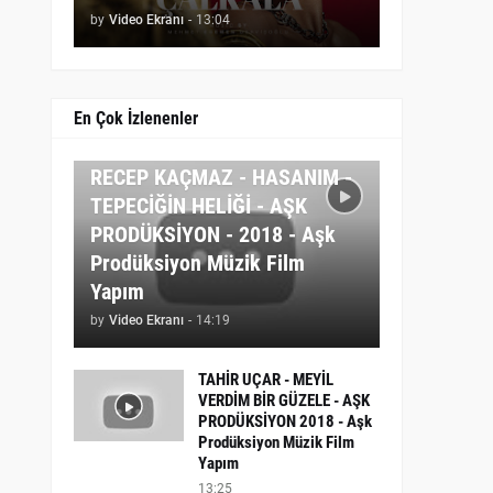
by
Video Ekranı
-
13:04
En Çok İzlenenler
AŞK MÜZIK
RECEP KAÇMAZ - HASANIM -
TEPECİĞİN HELİĞİ - AŞK
PRODÜKSİYON - 2018 - Aşk
Prodüksiyon Müzik Film
Yapım
by
Video Ekranı
-
14:19
TAHİR UÇAR - MEYİL
VERDİM BİR GÜZELE - AŞK
PRODÜKSİYON 2018 - Aşk
Prodüksiyon Müzik Film
Yapım
13:25