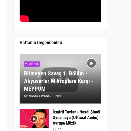
Haftanın Beğenilenleri
MÜZIK
Bitmeyen Savaş 1. Bölüm -
Akyuvarlar Mikroplara Karşı -
MEYPOM
by
Video Ekranı
-
11:09
İzmirli Taylan - Haydi Şimdi
Oynamaya (Official Audio) -
Avrupa Müzik
14:39