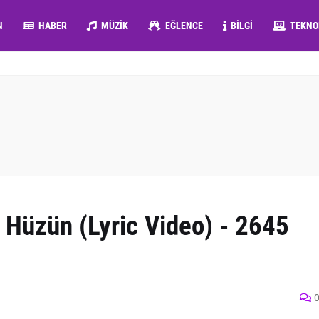
N
HABER
MÜZIK
EĞLENCE
BILGI
TEKNO
 Hüzün (Lyric Video) - 2645