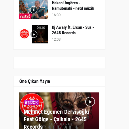
Hakan Üngören -
Namütenahi - netd müzik
16:39
Dj Awaly ft. Ersan - Sus -
2645 Records
12:03
Öne Çıkan Yayın
MÜZIK
Mehmet Egemen Dervişoğlu
Feat Gölge - Çalkala - 2645
Records